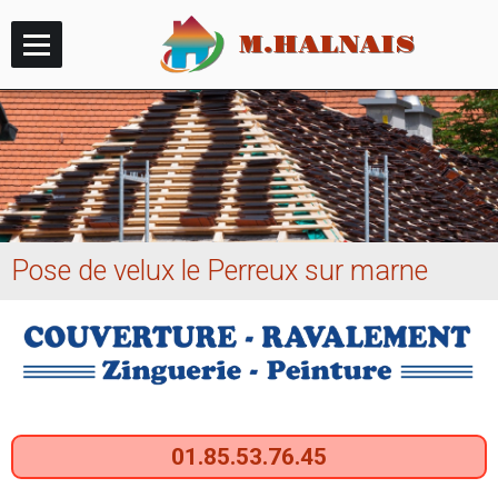
M.HALNAIS
Accueil
Album
Contact
Couverture
Pose de velux le Perreux sur marne
Ravalement
Zinguerie
Ramonage
Vidéos
01.85.53.76.45